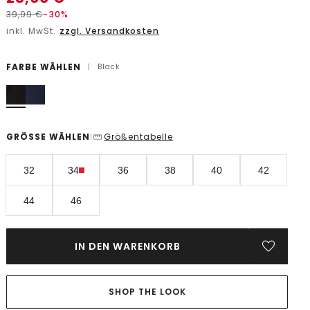
39,99
€
-30%
inkl. MwSt.
zzgl. Versandkosten
FARBE WÄHLEN
|
Black
GRÖSSE WÄHLEN
Größentabelle
|
32
34
36
38
40
42
44
46
IN DEN WARENKORB
SHOP THE LOOK