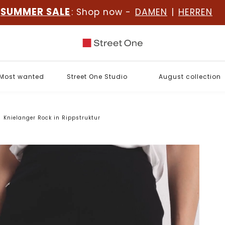
SUMMER SALE
: Shop now -
DAMEN
|
HERREN
Most wanted
Street One Studio
August collection
Knielanger Rock in Rippstruktur