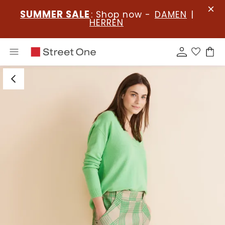
SUMMER SALE
: Shop now -
DAMEN
|
HERREN