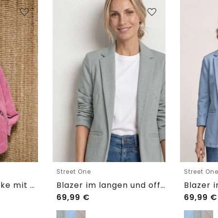
Street One
Street On
3/4 Arm Cordjacke mit Hemdkragen
Blazer im langen und offenen Schnitt
69,99
€
69,99
€