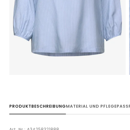
PRODUKTBESCHREIBUNG
MATERIAL UND PFLEGE
PASS
Art. Nr.: A34258321888