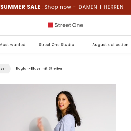
SUMMER SALE
: Shop now -
DAMEN
|
HERREN
Most wanted
Street One Studio
August collection
usen
Raglan-Bluse mit Streifen