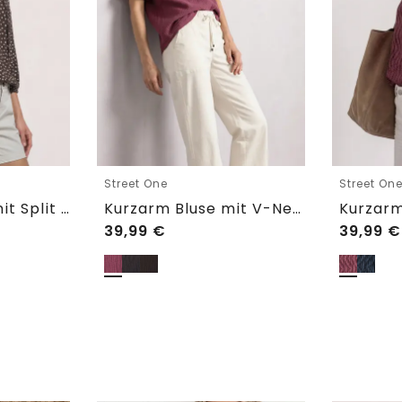
Street One
Street On
3/4-Arm Bluse mit Split Neck und Bändern
Kurzarm Bluse mit V-Neck und Rüschen
39,99
€
39,99
€