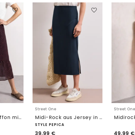
Street One
Street On
Midirock aus Chiffon mit Volant
Midi-Rock aus Jersey in Unifarbe
STYLE PEPICA
39,99
€
49,99
€