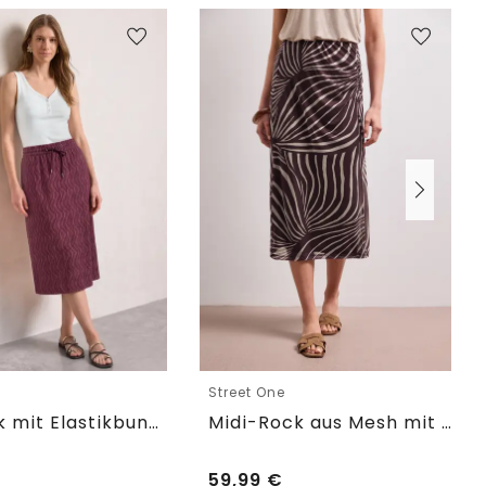
e
Street One
Midirock mit Elastikbund und Print
Midi-Rock aus Mesh mit Print
59,99
€