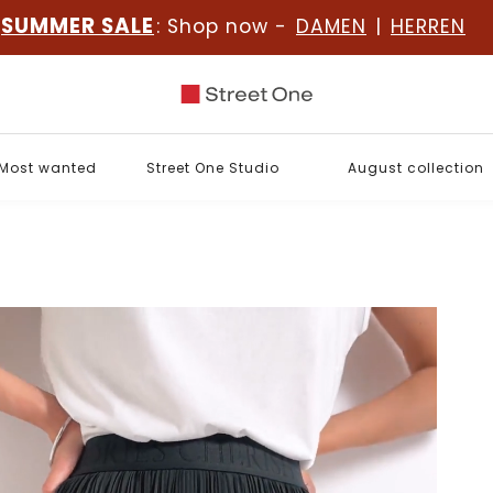
SUMMER SALE
: Shop now -
DAMEN
|
HERREN
Most wanted
Street One Studio
August collection