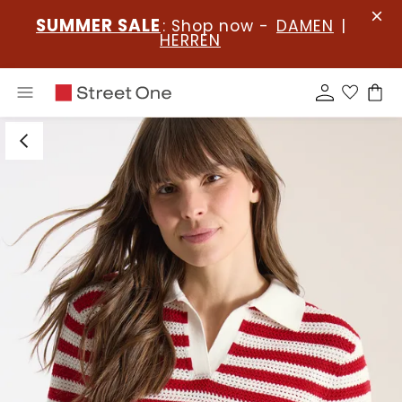
SUMMER SALE
: Shop now -
DAMEN
|
HERREN