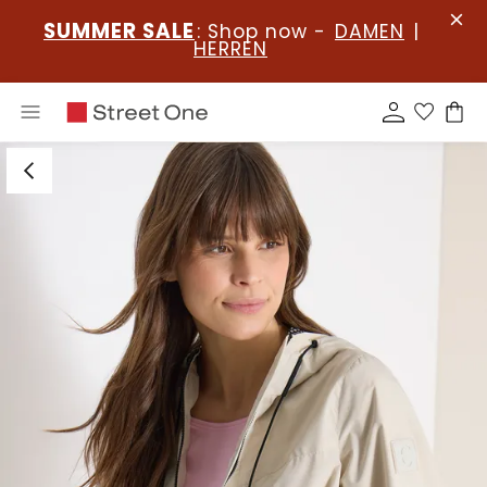
SUMMER SALE
: Shop now -
DAMEN
|
HERREN