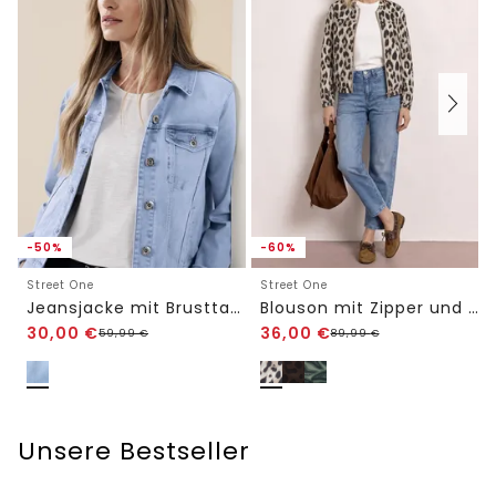
-50%
-60%
Street One
Street One
Jeansjacke mit Brusttaschen und Knöpfen
Blouson mit Zipper und Print
30,00
€
36,00
€
59,99
€
89,99
€
Unsere Bestseller