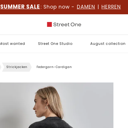
SUMMER SALE
: Shop now -
DAMEN
|
HERREN
Most wanted
Street One Studio
August collection
Strickjacken
Federgarn-Cardigan