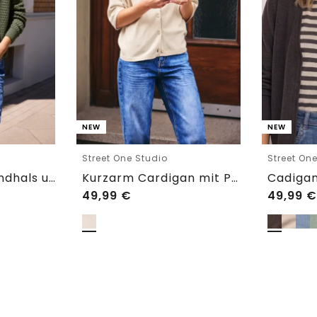
NEW
NEW
Street One Studio
Street On
Cardigan mit Rundhals und Zipper
Kurzarm Cardigan mit Polokragen
49,99
€
49,99
€