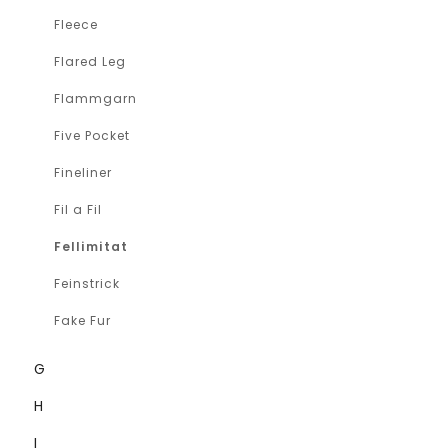
Fleece
Flared Leg
Flammgarn
Five Pocket
Fineliner
Fil a Fil
Fellimitat
Feinstrick
Fake Fur
G
H
I