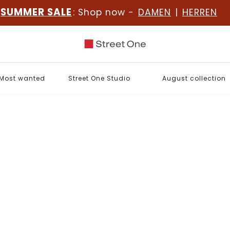
SUMMER SALE
: Shop now -
DAMEN
|
HERREN
Most wanted
Street One Studio
August collection