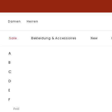
Damen
Herren
Sale
Bekleidung & Accessoires
New
A
B
C
D
E
F
Frill