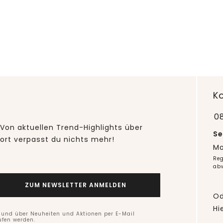
K
0
Von aktuellen Trend-Highlights über
Se
fort verpasst du nichts mehr!
Mo
Reg
ab
ZUM NEWSLETTER ANMELDEN
Od
Hi
n und über Neuheiten und Aktionen per E-Mail
ufen werden.