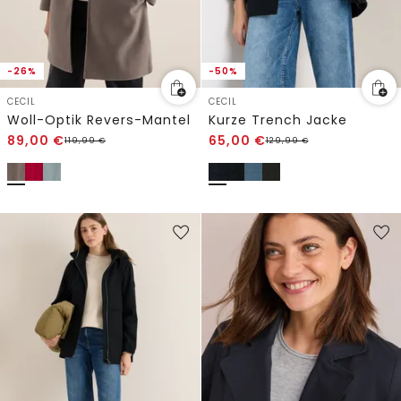
-26%
-50%
CECIL
CECIL
Woll-Optik Revers-Mantel
Kurze Trench Jacke
89,00
€
65,00
€
119,99
€
129,99
€