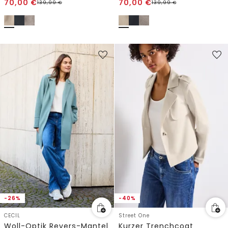
70,00
€
70,00
€
139,99
€
139,99
€
-26%
-40%
CECIL
Street One
Woll-Optik Revers-Mantel
Kurzer Trenchcoat