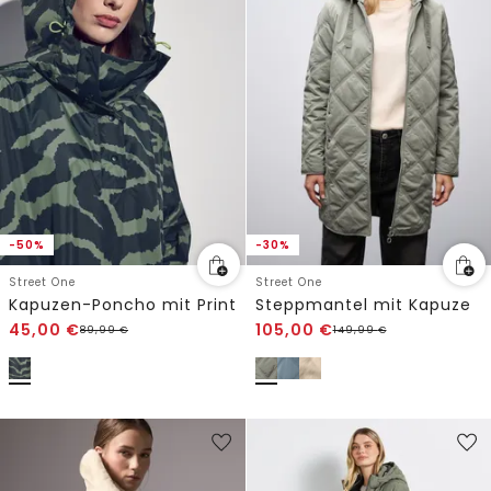
-50%
-30%
Street One
Street One
Kapuzen-Poncho mit Print
Steppmantel mit Kapuze
45,00
€
105,00
€
89,99
€
149,99
€