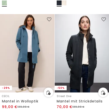
-29%
-50%
CECIL
Street One
Mantel in Wolloptik
Mantel mit Strickdetails
99,00
€
70,00
€
139,99
€
139,99
€