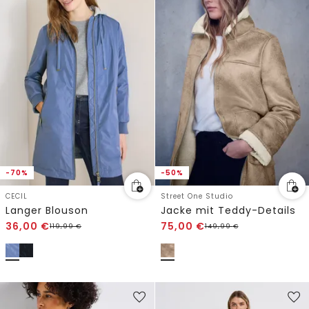
-70%
-50%
CECIL
Street One Studio
Langer Blouson
Jacke mit Teddy-Details
36,00
€
75,00
€
119,99
€
149,99
€