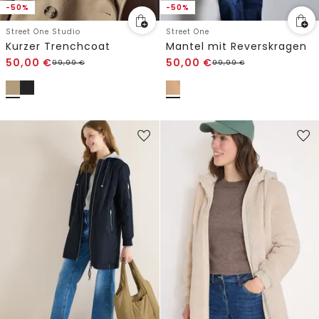
-50%
-50%
Street One Studio
Street One
Kurzer Trenchcoat
Mantel mit Reverskragen
50,00
€
50,00
€
99,99
€
99,99
€