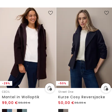
-29%
-50%
CECIL
Street One
Mantel in Wolloptik
Kurze Cosy Reversjacke
99,00
€
50,00
€
139,99
€
99,99
€