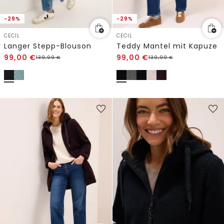
-29%
-29%
CECIL
CECIL
Langer Stepp-Blouson
Teddy Mantel mit Kapuze
99,00
€
99,00
€
139,99
€
139,99
€