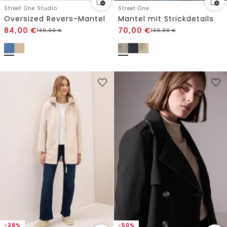
Street One Studio
Street One
Oversized Revers-Mantel
Mantel mit Strickdetails
84,00
€
70,00
€
139,99
€
139,99
€
-29%
-50%