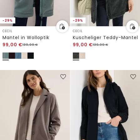
-29%
-29%
CECIL
CECIL
Mantel in Wolloptik
Kuscheliger Teddy-Mantel
99,00
€
99,00
€
139,99
€
139,99
€