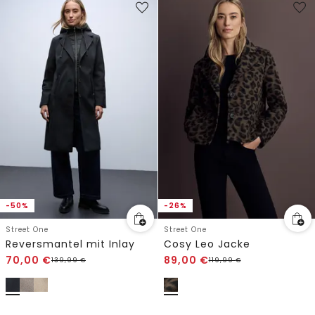
-50%
-26%
Street One
Street One
Reversmantel mit Inlay
Cosy Leo Jacke
70,00
€
89,00
€
139,99
€
119,99
€