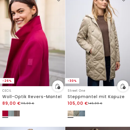
-26%
-30%
CECIL
Street One
Woll-Optik Revers-Mantel
Steppmantel mit Kapuze
89,00
€
105,00
€
119,99
€
149,99
€