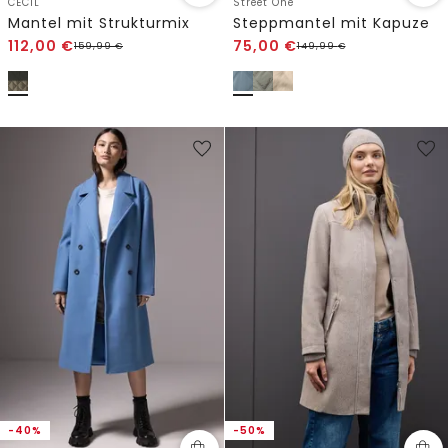
CECIL
Street One
Mantel mit Strukturmix
Steppmantel mit Kapuze
112,00
€
75,00
€
159,99
€
149,99
€
-40%
-50%