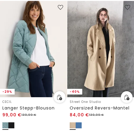
-29%
-40%
CECIL
Street One Studio
Langer Stepp-Blouson
Oversized Revers-Mantel
99,00
€
84,00
€
139,99
€
139,99
€