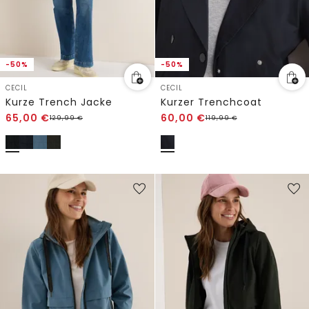
-50%
-50%
CECIL
CECIL
Kurze Trench Jacke
Kurzer Trenchcoat
65,00
€
60,00
€
129,99
€
119,99
€