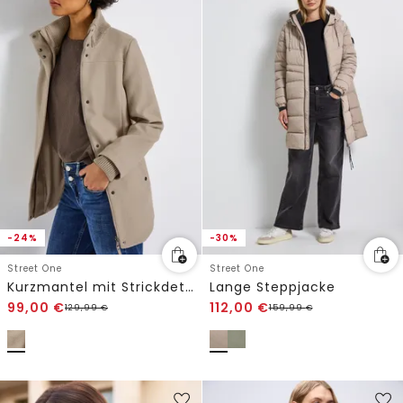
-24%
-30%
Street One
Street One
Kurzmantel mit Strickdetails
Lange Steppjacke
99,00
€
112,00
€
129,99
€
159,99
€