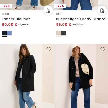
-50%
-29%
CECIL
CECIL
Langer Blouson
Kuscheliger Teddy-Mantel
60,00
€
99,00
€
119,99
€
139,99
€