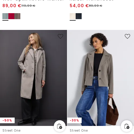
89,00
€
54,00
€
119,99
€
89,99
€
-50%
-30%
Street One
Street One