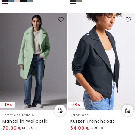
-50%
-40%
Street One Studio
Street One
Mantel in Wolloptik
Kurzer Trenchcoat
70,00
€
54,00
€
139,99
€
89,99
€