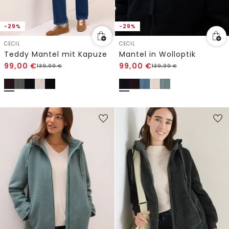
-29%
-29%
CECIL
CECIL
Teddy Mantel mit Kapuze
Mantel in Wolloptik
99,00
€
99,00
€
139,99
€
139,99
€