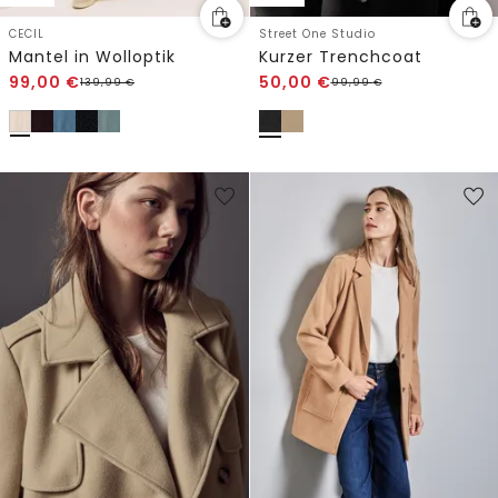
CECIL
Street One Studio
Mantel in Wolloptik
Kurzer Trenchcoat
99,00
€
50,00
€
139,99
€
99,99
€