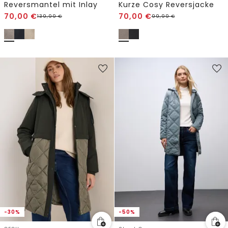
Reversmantel mit Inlay
Kurze Cosy Reversjacke
70,00
€
70,00
€
139,99
€
99,99
€
-30%
-50%