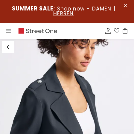
SUMMER SALE
: Shop now -
DAMEN
|
HERREN