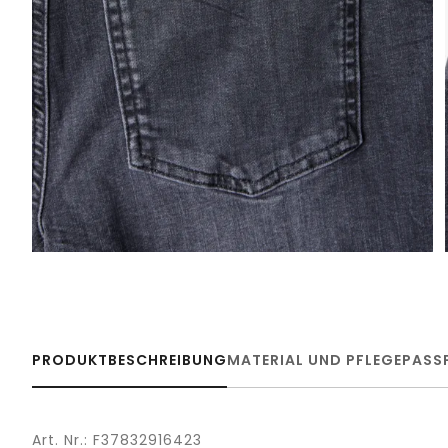
PRODUKTBESCHREIBUNG
MATERIAL UND PFLEGE
PASS
Art. Nr.: F37832916423