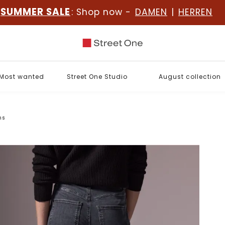
SUMMER SALE
: Shop now -
DAMEN
|
HERREN
Most wanted
Street One Studio
August collection
ns