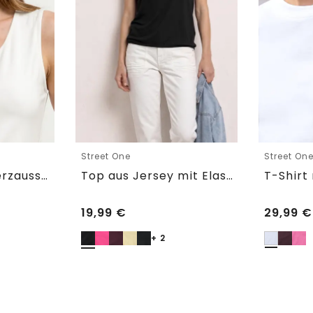
Street One
Street On
Basic Top mit Herzausschnitt
Top aus Jersey mit Elastiksaum
19,99
€
29,99
€
+ 2