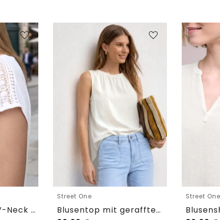
Street One
Street On
Blusenshirt mit V-Neck und Spitze
Blusentop mit gerafftem Rundhals