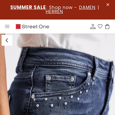
SUMMER SALE
: Shop now -
DAMEN
|
HERREN