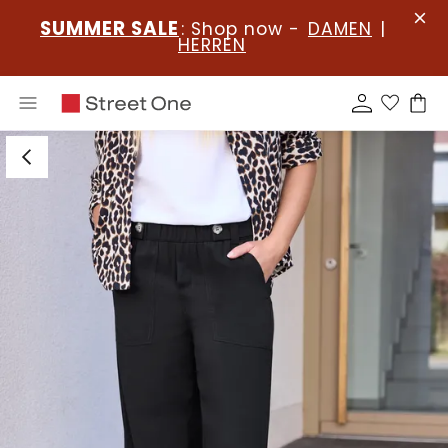
SUMMER SALE
: Shop now -
DAMEN
|
HERREN