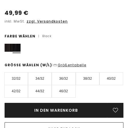
49,99
€
inkl. MwSt.
zzgl. Versandkosten
FARBE WÄHLEN
|
Black
GRÖSSE WÄHLEN
(W/L)
Größentabelle
|
32/32
34/32
36/32
38/32
40/32
42/32
44/32
46/32
IN DEN WARENKORB