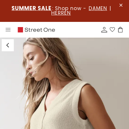
SUMMER SALE
: Shop now -
DAMEN
|
HERREN