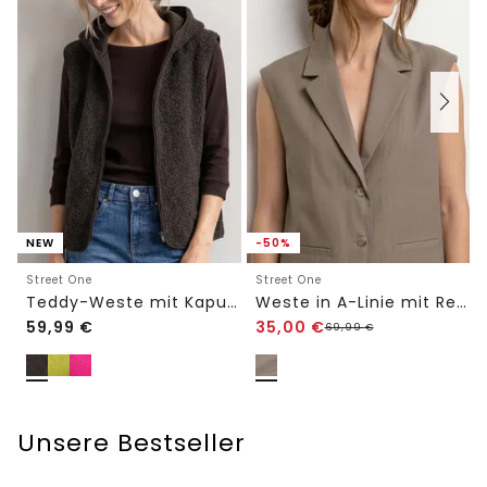
NEW
-50%
Street One
Street One
Teddy-Weste mit Kapuze und Zipper
Weste in A-Linie mit Reverskragen
59,99
€
35,00
€
69,99
€
Unsere Bestseller