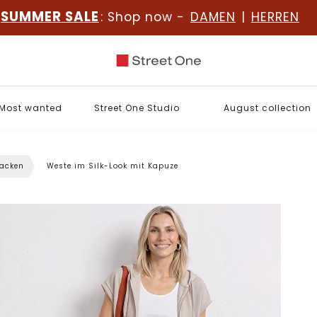
SUMMER SALE
: Shop now -
DAMEN
|
HERREN
Most wanted
Street One Studio
August collection
jacken
Weste im Silk-Look mit Kapuze