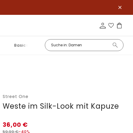
Basics
Street One
Weste im Silk-Look mit Kapuze
36,00
€
59,99
€
-40%