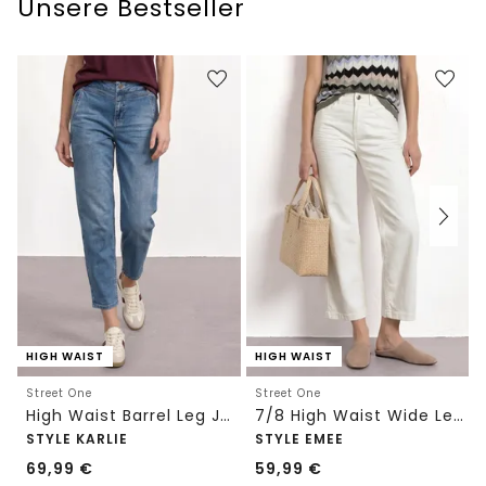
Unsere Bestseller
HIGH WAIST
HIGH WAIST
Street One
Street One
High Waist Barrel Leg Jeans im Loose Fit
7/8 High Waist Wide Leg Jeans im Loose Fit
STYLE KARLIE
STYLE EMEE
69,99
€
59,99
€