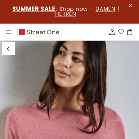
SUMMER SALE
: Shop now -
DAMEN
|
HERREN