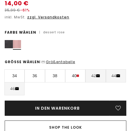
14,00
€
35,99
€
-61%
inkl. MwSt.
zzgl. Versandkosten
FARBE WÄHLEN
|
dessert rose
GRÖSSE WÄHLEN
Größentabelle
|
34
36
38
40
42
44
46
IN DEN WARENKORB
SHOP THE LOOK