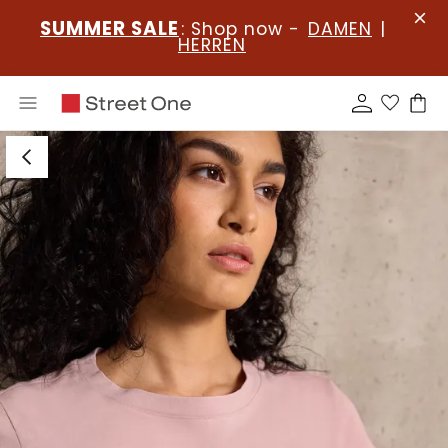
SUMMER SALE
: Shop now -
DAMEN
|
HERREN