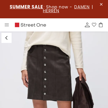
SUMMER SALE
: Shop now -
DAMEN
|
HERREN