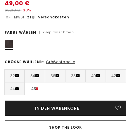
49,00
€
69,99
€
-30%
inkl. MwSt.
zzgl. Versandkosten
FARBE WÄHLEN
|
deep roast brown
GRÖSSE WÄHLEN
Größentabelle
|
32
34
36
38
40
42
44
46
IN DEN WARENKORB
SHOP THE LOOK