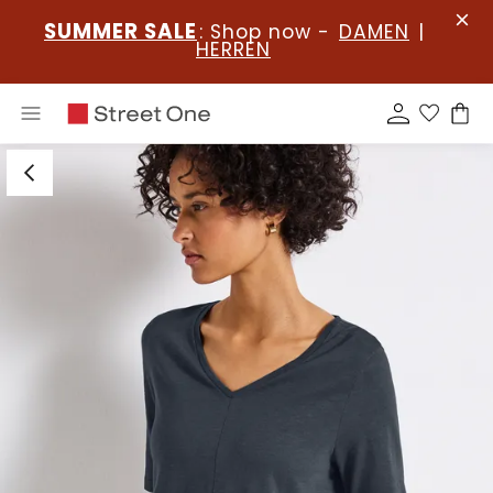
SUMMER SALE
: Shop now -
DAMEN
|
HERREN