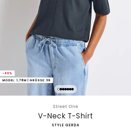
-40%
MODEL: 1,78M | GRÖSSE: 36
Street One
V-Neck T-Shirt
-
STYLE GERDA