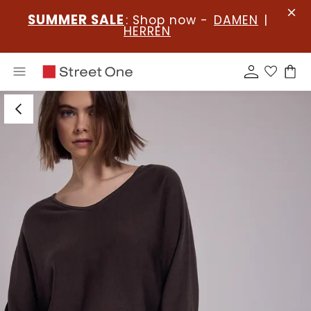
SUMMER SALE
: Shop now -
DAMEN
|
HERREN