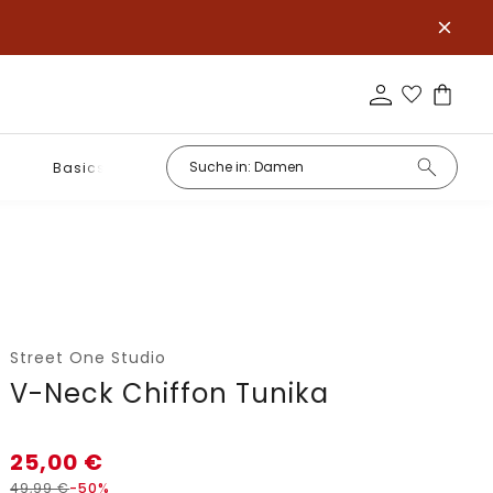
Basics
Street One Studio
V-Neck Chiffon Tunika
25,00
€
49,99
€
-50%