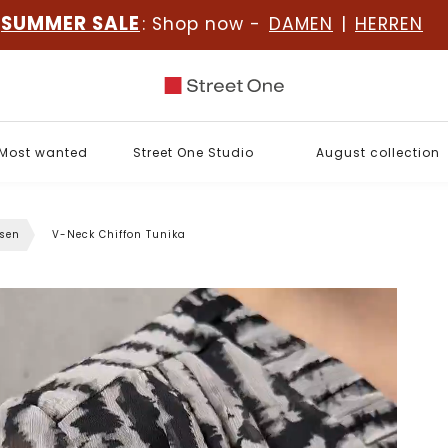
SUMMER SALE
: Shop now -
DAMEN
|
HERREN
Most wanted
Street One Studio
August collection
sen
V-Neck Chiffon Tunika