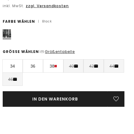
inkl. MwSt.
zzgl. Versandkosten
FARBE WÄHLEN
|
Black
GRÖSSE WÄHLEN
Größentabelle
|
34
36
38
40
42
44
46
IN DEN WARENKORB