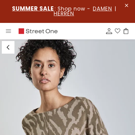
SUMMER SALE
: Shop now -
DAMEN
|
HERREN