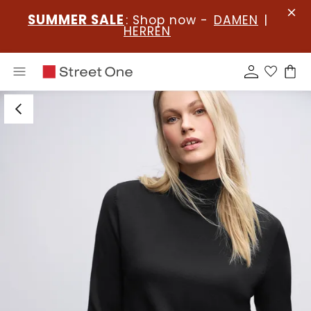
SUMMER SALE
: Shop now -
DAMEN
|
HERREN