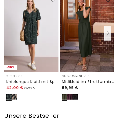
-30%
Street One
Street One Studio
Knielanges Kleid mit Split Neck und Print
Midikleid im Strukturmix mit Rundhals
42,00
€
69,99
€
59,99
€
Unsere Bestseller