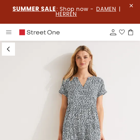
SUMMER SALE
: Shop now -
DAMEN
|
HERREN