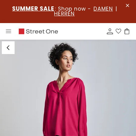
SUMMER SALE
: Shop now -
DAMEN
|
HERREN