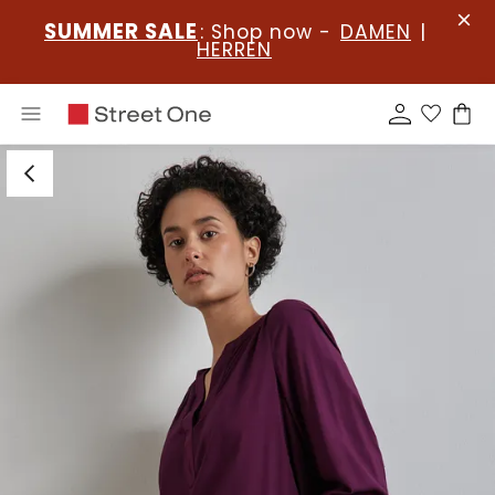
SUMMER SALE
: Shop now -
DAMEN
|
HERREN