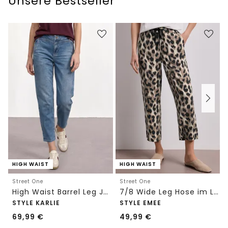
Unsere Bestseller
HIGH WAIST
HIGH WAIST
Street One
Street One
High Waist Barrel Leg Jeans im Loose Fit
7/8 Wide Leg Hose im Loose Fit mit Print
STYLE KARLIE
STYLE EMEE
69,99
€
49,99
€