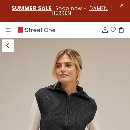
SUMMER SALE
: Shop now -
DAMEN
|
HERREN