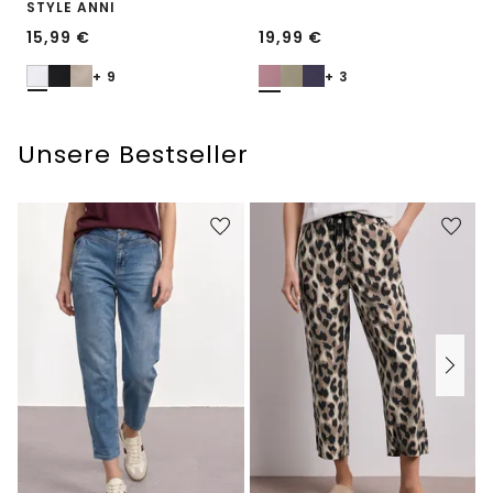
STYLE ANNI
15,99
€
19,99
€
+ 9
+ 3
Unsere Bestseller