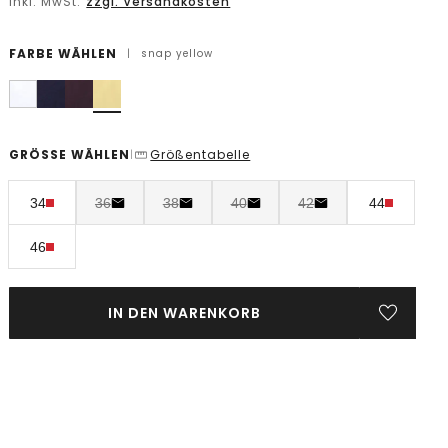
inkl. MwSt.
zzgl. Versandkosten
FARBE WÄHLEN
|
snap yellow
GRÖSSE WÄHLEN
Größentabelle
|
34
36
38
40
42
44
46
IN DEN WARENKORB