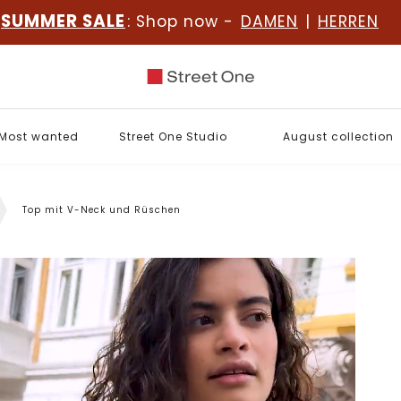
SUMMER SALE
: Shop now -
DAMEN
|
HERREN
Most wanted
Street One Studio
August collection
Top mit V-Neck und Rüschen