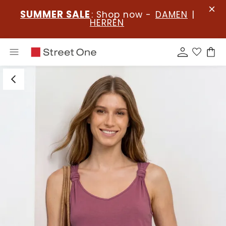
SUMMER SALE
: Shop now -
DAMEN
|
HERREN