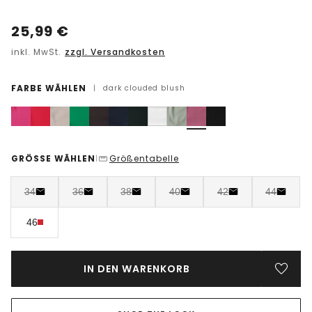
25,99
€
inkl. MwSt.
zzgl. Versandkosten
FARBE WÄHLEN
|
dark clouded blush
GRÖSSE WÄHLEN
Größentabelle
|
34
36
38
40
42
44
46
IN DEN WARENKORB