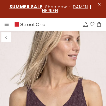
SUMMER SALE
: Shop now -
DAMEN
|
HERREN