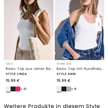
CECIL
Street One
Basic Top aus reiner Baumwolle
Basic Top mit Rundhals in Unifarbe
STYLE LINDA
STYLE ANNI
15,99
€
15,99
€
+ 21
+ 8
Weitere Produkte in diesem Style