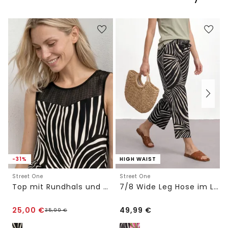
-31%
HIGH WAIST
Street One
Street One
Top mit Rundhals und Mesh-Einsatz
7/8 Wide Leg Hose im Loose Fit
25,00
€
49,99
€
35,99
€