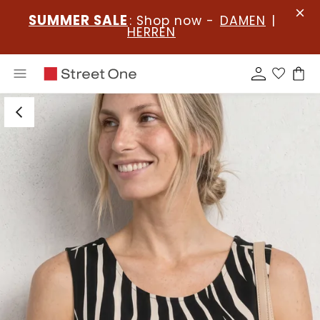
SUMMER SALE
: Shop now -
DAMEN
|
HERREN