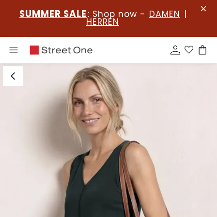
SUMMER SALE
: Shop now -
DAMEN
|
HERREN