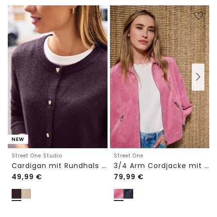
NEW
Street One Studio
Street One
Cardigan mit Rundhals und Knöpfen
3/4 Arm Cordjacke mit Hemdkragen
49,99
€
79,99
€