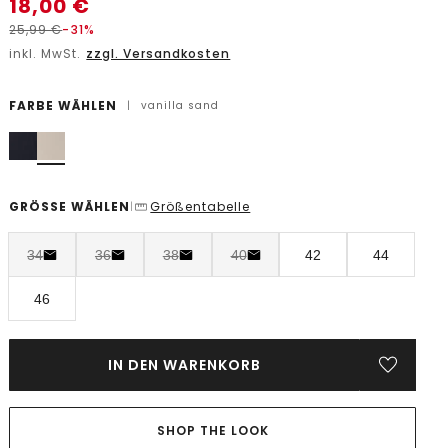
18,00
€
25,99
€
-31%
inkl. MwSt.
zzgl. Versandkosten
FARBE WÄHLEN
|
vanilla sand
GRÖSSE WÄHLEN
Größentabelle
|
34
36
38
40
42
44
46
IN DEN WARENKORB
SHOP THE LOOK