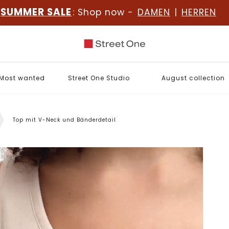
SUMMER SALE
: Shop now -
DAMEN
|
HERREN
Most wanted
Street One Studio
August collection
Top mit V-Neck und Bänderdetail