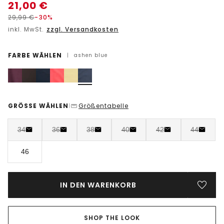
21,00
€
29,99
€
-30%
inkl. MwSt.
zzgl. Versandkosten
FARBE WÄHLEN
|
ashen blue
GRÖSSE WÄHLEN
Größentabelle
|
34
36
38
40
42
44
46
IN DEN WARENKORB
SHOP THE LOOK