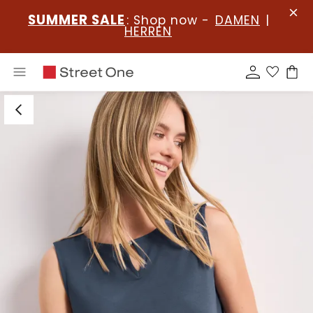
SUMMER SALE
: Shop now -
DAMEN
|
HERREN