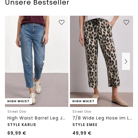
Unsere Bestseller
HIGH WAIST
HIGH WAIST
Street One
Street One
High Waist Barrel Leg Jeans im Loose Fit
7/8 Wide Leg Hose im Loose Fit mit Print
STYLE KARLIE
STYLE EMEE
69,99
€
49,99
€