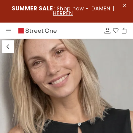
SUMMER SALE
: Shop now -
DAMEN
|
HERREN