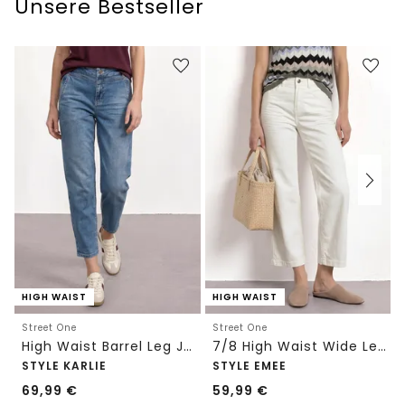
Unsere Bestseller
HIGH WAIST
HIGH WAIST
Street One
Street One
High Waist Barrel Leg Jeans im Loose Fit
7/8 High Waist Wide Leg Jeans im Loose Fit
STYLE KARLIE
STYLE EMEE
69,99
€
59,99
€