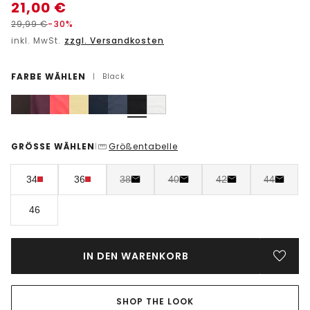
21,00
€
29,99
€
-30%
inkl. MwSt.
zzgl. Versandkosten
FARBE WÄHLEN
|
Black
GRÖSSE WÄHLEN
Größentabelle
|
34
36
38
40
42
44
46
IN DEN WARENKORB
SHOP THE LOOK