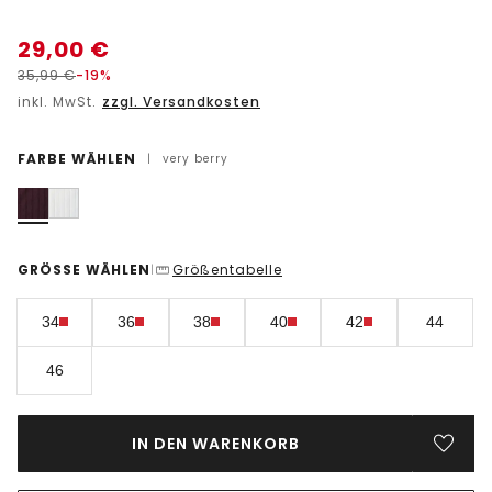
29,00
€
35,99
€
-19%
inkl. MwSt.
zzgl. Versandkosten
FARBE WÄHLEN
|
very berry
GRÖSSE WÄHLEN
Größentabelle
|
34
36
38
40
42
44
46
IN DEN WARENKORB