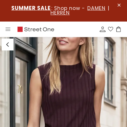
SUMMER SALE
: Shop now -
DAMEN
|
HERREN