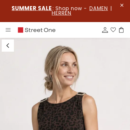
SUMMER SALE
: Shop now -
DAMEN
|
HERREN