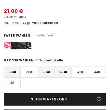
21,00
€
29,99
€
-30%
inkl. MwSt.
zzgl. Versandkosten
FARBE WÄHLEN
|
molten earth
GRÖSSE WÄHLEN
Größentabelle
|
34
36
38
40
42
44
46
IN DEN WARENKORB