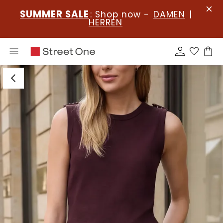
SUMMER SALE
: Shop now -
DAMEN
|
HERREN