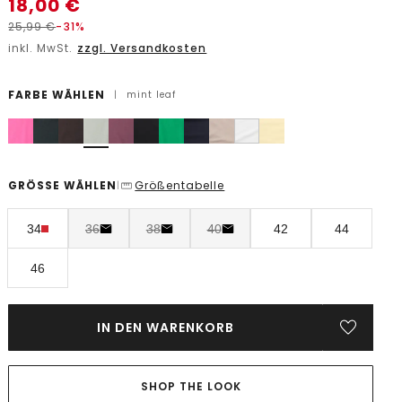
18,00
€
25,99
€
-31%
inkl. MwSt.
zzgl. Versandkosten
FARBE WÄHLEN
|
mint leaf
GRÖSSE WÄHLEN
Größentabelle
|
34
36
38
40
42
44
46
IN DEN WARENKORB
SHOP THE LOOK