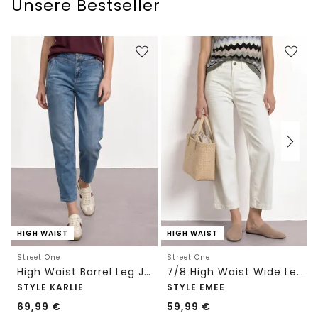
Unsere Bestseller
HIGH WAIST
HIGH WAIST
Street One
Street One
High Waist Barrel Leg Jeans im Loose Fit
7/8 High Waist Wide Leg Jeans im Loose Fit
STYLE KARLIE
STYLE EMEE
69,99
€
59,99
€