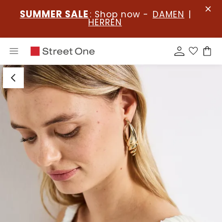
SUMMER SALE
: Shop now -
DAMEN
|
HERREN