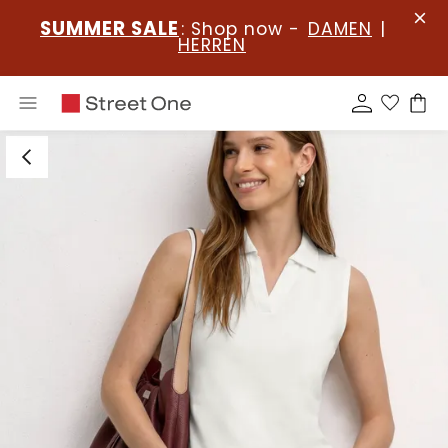
SUMMER SALE
: Shop now -
DAMEN
|
HERREN