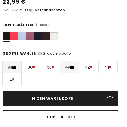
22,99
€
inkl. MwSt.
zzgl. Versandkosten
FARBE WÄHLEN
|
Black
GRÖSSE WÄHLEN
Größentabelle
|
34
36
38
40
42
44
46
IN DEN WARENKORB
SHOP THE LOOK