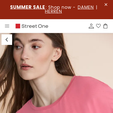
SUMMER SALE
: Shop now -
DAMEN
|
HERREN