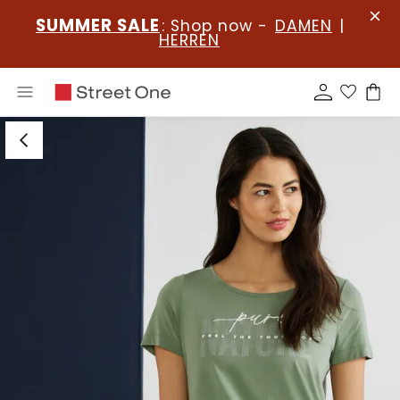
SUMMER SALE
: Shop now -
DAMEN
|
HERREN