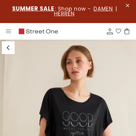
SUMMER SALE
: Shop now -
DAMEN
|
HERREN