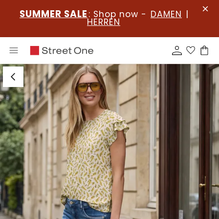
SUMMER SALE
: Shop now -
DAMEN
|
HERREN