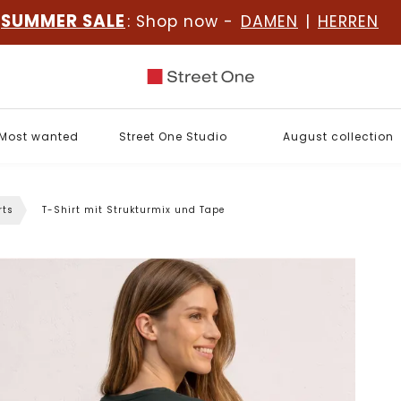
SUMMER SALE
: Shop now -
DAMEN
|
HERREN
Most wanted
Street One Studio
August collection
rts
T-Shirt mit Strukturmix und Tape