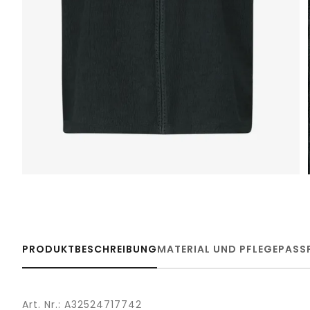
PRODUKTBESCHREIBUNG
MATERIAL UND PFLEGE
PASS
Art. Nr.: A32524717742