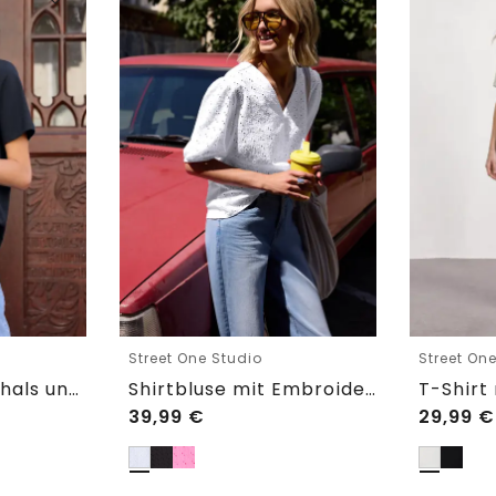
Street One Studio
Street On
T-Shirt mit Rundhals und Embroidery-Detail
Shirtbluse mit Embroidery-Front
39,99
€
29,99
€