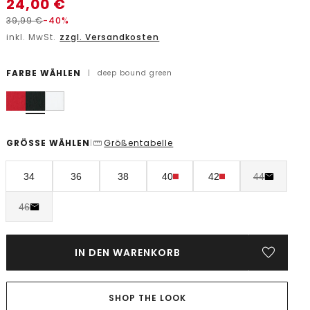
24,00
€
39,99
€
-40%
inkl. MwSt.
zzgl. Versandkosten
FARBE WÄHLEN
|
deep bound green
GRÖSSE WÄHLEN
Größentabelle
|
34
36
38
40
42
44
46
IN DEN WARENKORB
SHOP THE LOOK