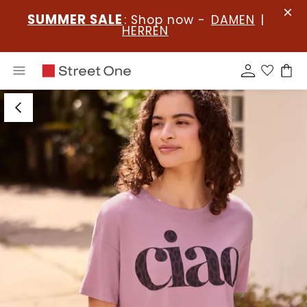
SUMMER SALE
: Shop now -
DAMEN
|
HERREN