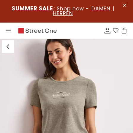
SUMMER SALE
: Shop now -
DAMEN
|
HERREN