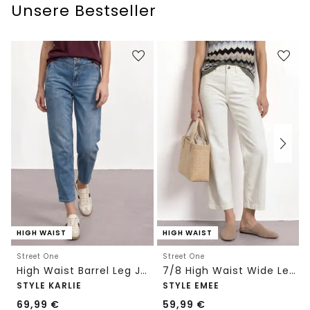
Unsere Bestseller
HIGH WAIST
HIGH WAIST
Street One
Street One
High Waist Barrel Leg Jeans im Loose Fit
7/8 High Waist Wide Leg Jeans im Loose Fit
STYLE KARLIE
STYLE EMEE
69,99
€
59,99
€