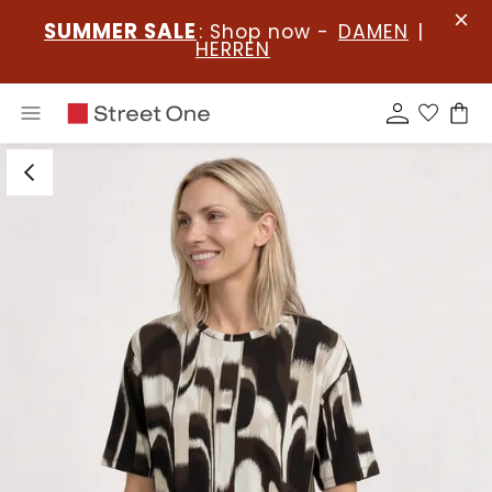
SUMMER SALE
: Shop now -
DAMEN
|
HERREN